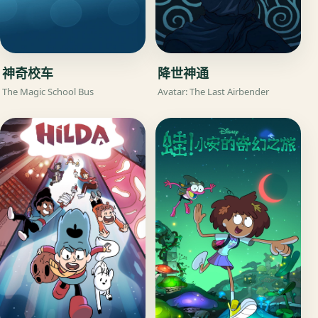
神奇校车
降世神通
The Magic School Bus
Avatar: The Last Airbender